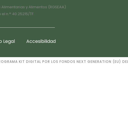
s Alimentarias y Alimentos (RGSEAA)
l n.° 40.25215/TF.
o Legal
Accesibilidad
ROGRAMA KIT DIGITAL POR LOS FONDOS NEXT GENERATION (EU) DEL