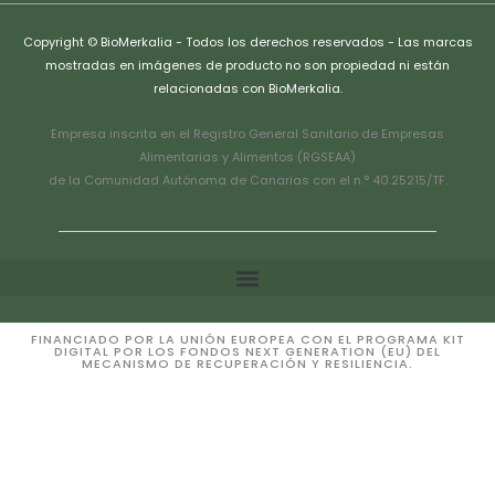
Copyright © BioMerkalia - Todos los derechos reservados - Las marcas
mostradas en imágenes de producto no son propiedad ni están
relacionadas con BioMerkalia.
Empresa inscrita en el Registro General Sanitario de Empresas
Alimentarias y Alimentos (RGSEAA)
de la Comunidad Autónoma de Canarias con el n.° 40.25215/TF.
FINANCIADO POR LA UNIÓN EUROPEA CON EL PROGRAMA KIT
DIGITAL POR LOS FONDOS NEXT GENERATION (EU) DEL
MECANISMO DE RECUPERACIÓN Y RESILIENCIA.